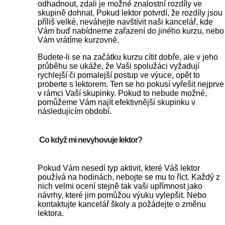
odhadnout, zdali je možné znalostní rozdíly ve
skupině dohnat. Pokud lektor potvrdí, že rozdíly jsou
příliš velké, neváhejte navštívit naši kancelář, kde
Vám buď nabídneme zařazení do jiného kurzu, nebo
Vám vrátíme kurzovné.
Budete-li se na začátku kurzu cítit dobře, ale v jeho
průběhu se ukáže, že Vaši spolužáci vyžadují
rychlejší či pomalejší postup ve výuce, opět to
proberte s lektorem. Ten se ho pokusí vyřešit nejprve
v rámci Vaší skupinky. Pokud to nebude možné,
pomůžeme Vám najít efektivnější skupinku v
následujícím období.
Co když mi nevyhovuje lektor?
Pokud Vám nesedí typ aktivit, které Váš lektor
používá na hodinách, nebojte se mu to říct. Každý z
nich velmi ocení stejně tak vaši upřímnost jako
návrhy, které jim pomůžou výuku vylepšit. Nebo
kontaktujte kancelář školy a požádejte o změnu
lektora.