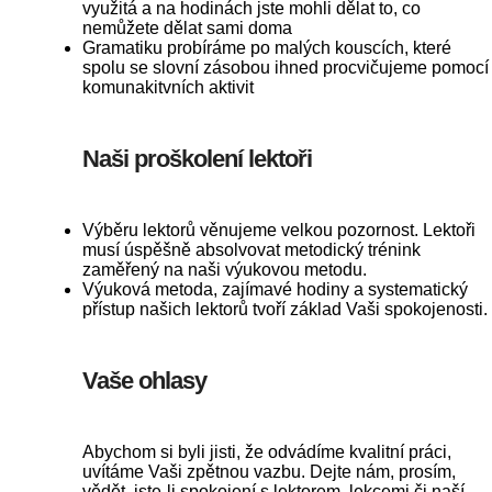
využitá a na hodinách jste mohli dělat to, co
nemůžete dělat sami doma
Gramatiku probíráme po malých kouscích, které
spolu se slovní zásobou ihned procvičujeme pomocí
komunakitvních aktivit
Naši proškolení lektoři
Výběru lektorů věnujeme velkou pozornost. Lektoři
musí úspěšně absolvovat metodický trénink
zaměřený na naši výukovou metodu.
Výuková metoda, zajímavé hodiny a systematický
přístup našich lektorů tvoří základ Vaši spokojenosti.
Vaše ohlasy
Abychom si byli jisti, že odvádíme kvalitní práci,
uvítáme Vaši zpětnou vazbu. Dejte nám, prosím,
vědět, jste-li spokojení s lektorem, lekcemi či naší