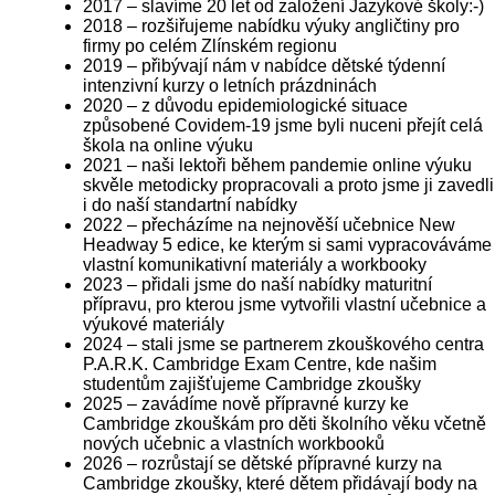
2017 – slavíme 20 let od založení Jazykové školy:-)
2018 – rozšiřujeme nabídku výuky angličtiny pro
firmy po celém Zlínském regionu
2019 – přibývají nám v nabídce dětské týdenní
intenzivní kurzy o letních prázdninách
2020 – z důvodu epidemiologické situace
způsobené Covidem-19 jsme byli nuceni přejít celá
škola na online výuku
2021 – naši lektoři během pandemie online výuku
skvěle metodicky propracovali a proto jsme ji zavedli
i do naší standartní nabídky
2022 – přecházíme na nejnověší učebnice New
Headway 5 edice, ke kterým si sami vypracováváme
vlastní komunikativní materiály a workbooky
2023 – přidali jsme do naší nabídky maturitní
přípravu, pro kterou jsme vytvořili vlastní učebnice a
výukové materiály
2024 – stali jsme se partnerem zkouškového centra
P.A.R.K. Cambridge Exam Centre, kde našim
studentům zajišťujeme Cambridge zkoušky
2025 – zavádíme nově přípravné kurzy ke
Cambridge zkouškám pro děti školního věku včetně
nových učebnic a vlastních workbooků
2026 – rozrůstají se dětské přípravné kurzy na
Cambridge zkoušky, které dětem přidávají body na