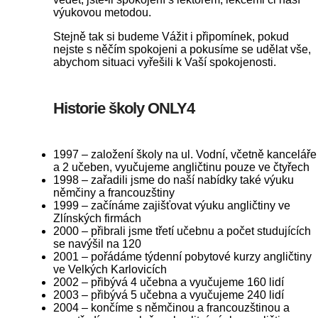
výukovou metodou.
Stejně tak si budeme Vážit i připomínek, pokud
nejste s něčím spokojeni a pokusíme se udělat vše,
abychom situaci vyřešili k Vaší spokojenosti.
Historie školy ONLY4
1997 – založení školy na ul. Vodní, včetně kanceláře
a 2 učeben, vyučujeme angličtinu pouze ve čtyřech
1998 – zařadili jsme do naší nabídky také výuku
němčiny a francouzštiny
1999 – začínáme zajišťovat výuku angličtiny ve
Zlínských firmách
2000 – přibrali jsme třetí učebnu a počet studujících
se navýšil na 120
2001 – pořádáme týdenní pobytové kurzy angličtiny
ve Velkých Karlovicích
2002 – přibývá 4 učebna a vyučujeme 160 lidí
2003 – přibývá 5 učebna a vyučujeme 240 lidí
2004 – končíme s němčinou a francouzštinou a