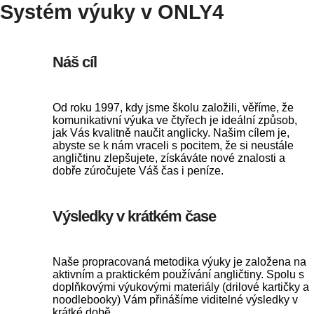
Systém výuky v ONLY4
Náš cíl
Od roku 1997, kdy jsme školu založili, věříme, že
komunikativní výuka ve čtyřech je ideální způsob,
jak Vás kvalitně naučit anglicky. Našim cílem je,
abyste se k nám vraceli s pocitem, že si neustále
angličtinu zlepšujete, získáváte nové znalosti a
dobře zúročujete Váš čas i peníze.
Výsledky v krátkém čase
Naše propracovaná metodika výuky je založena na
aktivním a praktickém používání angličtiny. Spolu s
doplňkovými výukovými materiály (drilové kartičky a
noodlebooky) Vám přinášíme viditelné výsledky v
krátké době.