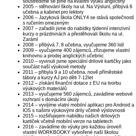
soustředíme se plně na kvalitní výuku angličtiny
2005 – stěhování školy na ul. Na Výsluní, přibývá 6
učebna a kabinet pro lektory
2006 – Jazyková škola ONLY4 se stává společností
s ručením omezeným
2007 – zařadili jsme do nabídky týdenní intenzivní
kurzy o prázdninách a přestěhovali školu na ul.
Zarámí
2008 – přibývá 7, 8 učebna, vyučujeme 360 lidí
2009 – vyučujeme 400 zájemců, zřizujeme vlastní
knihovnu a prodej anglických učebnic
2010 – vyvinuli jsme speciální drilové kartičky jako
součást naší výukové metody
2011 – přibyla 9 a 10 učebna, nově příměstské
tábory a kurzy AJ pro děti 7-12let
2012 – získání finanční dotace z EU na tvorbu
výukových materiálů
2013 – vyučujeme 560 zájemců, zavádíme webové
rozhraní s domácími úkoly
2014 – vyvíjíme vlatní mobilní aplikaci pro Android a
IOS s našimi výukovými drily včetně výslovnosti
2015 – rozšiřujejem nabídku našich drilových
kartiček včetně mobilní verze na tabletech
2016 – zavádíme do výuky pro každou úroveň
vlastní WORKBOOKY vytvořené naší školou