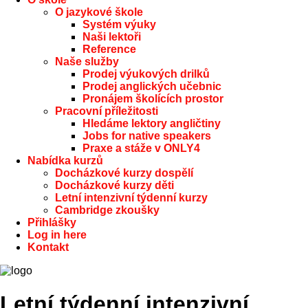
O jazykové škole
Systém výuky
Naši lektoři
Reference
Naše služby
Prodej výukových drilků
Prodej anglických učebnic
Pronájem školících prostor
Pracovní příležitosti
Hledáme lektory angličtiny
Jobs for native speakers
Praxe a stáže v ONLY4
Nabídka kurzů
Docházkové kurzy dospělí
Docházkové kurzy děti
Letní intenzivní týdenní kurzy
Cambridge zkoušky
Přihlášky
Log in here
Kontakt
Letní týdenní intenzivní