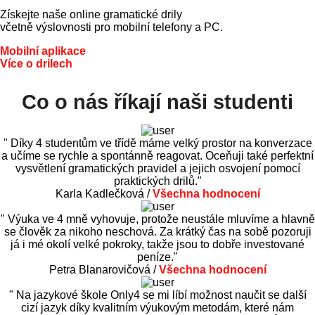
Získejte naše online gramatické drily
včetně výslovnosti pro mobilní telefony a PC.
Mobilní aplikace
Více o drilech
Co o nás říkají naši studenti
" Díky 4 studentům ve třídě máme velký prostor na konverzace
a učíme se rychle a spontánně reagovat. Oceňuji také perfektní
vysvětlení gramatických pravidel a jejich osvojení pomocí
praktických drilů."
Karla Kadlečková /
Všechna hodnocení
" Výuka ve 4 mně vyhovuje, protože neustále mluvíme a hlavně
se člověk za nikoho neschová. Za krátký čas na sobě pozoruji
já i mé okolí velké pokroky, takže jsou to dobře investované
peníze."
Petra Blanarovičová /
Všechna hodnocení
" Na jazykové škole Only4 se mi líbí možnost naučit se další
cizí jazyk díky kvalitním výukovým metodám, které nám